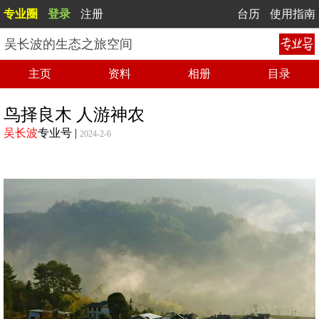
专业圈
登录
注册
台历
使用指南
吴长波的生态之旅空间
主页
资料
相册
目录
鸟择良木 人游神农
吴长波
专业号
|
2024-2-6