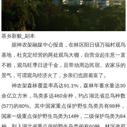
茶乡新貌_副本
据神农架融媒中心报道，在林区阳日镇万福村观鸟
基地，杜克定经营的两处观鸟大棚，自营业起生意一直
不赖，观鸟旺季日进千金，且带动周边民宿、农家乐的
景气，可谓观鸟经济火了，乡亲们也跟着富了。
神农架森林覆盖率高达91.1%，森林年蓄水量达30
余亿立方米，鸟类多达460余种，约占湖北省总鸟种数
(577)的80%。其中国家重点保护野生鸟类共有98种，
国家一级重点保护野生鸟类为14种，二级保护鸟类为84
种，列入湖北省重点保护野生鸟类的有60种。林区政府